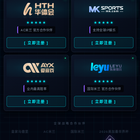
★★★★★
★★★★★
AC米兰 官方合作伙伴
支持全球IP娱乐
[ 立即注册 ]
[ 立即注册 ]
★★★★★
★★★★★
业内最高赔率
国际米兰 官方合作伙伴
[ 立即注册 ]
[ 立即注册 ]
全球战略合作伙伴
🀄️
皇家马德里
AC米兰
国际米兰
2026美加墨世界杯